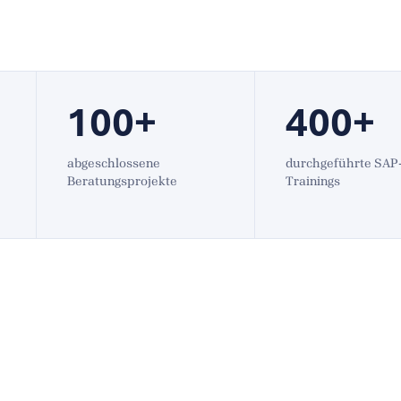
100+
400+
abgeschlossene
durchgeführte SAP
Beratungsprojekte
Trainings