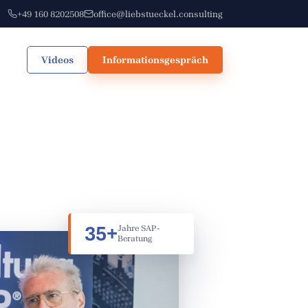
+49 160 8202508
office@liebstueckel.consulting
Videos
Informationsgespräch
35+
Jahre SAP-
Beratung