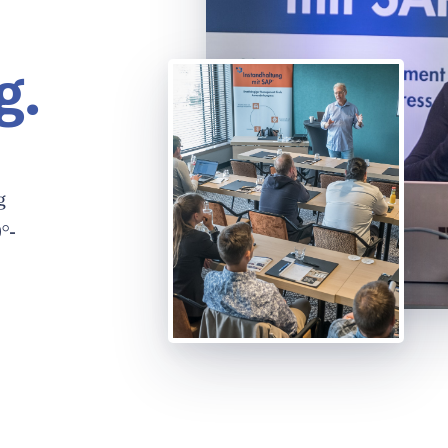
g.
g
°-